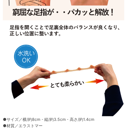
●サイズ／横/約8cm・縦/約3.5cm・高さ/約1.4cm
●材質／エラストマー